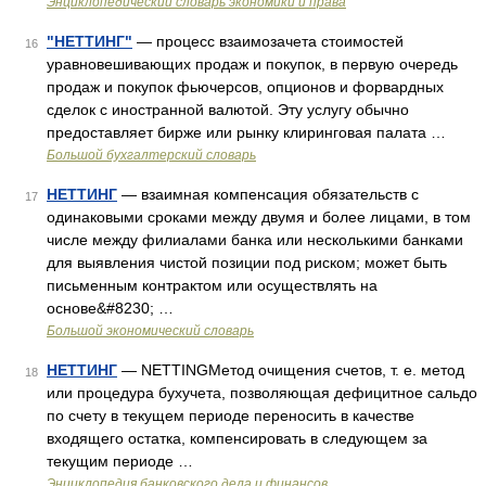
Энциклопедический словарь экономики и права
"НЕТТИНГ"
— процесс взаимозачета стоимостей
16
уравновешивающих продаж и покупок, в первую очередь
продаж и покупок фьючерсов, опционов и форвардных
сделок с иностранной валютой. Эту услугу обычно
предоставляет бирже или рынку клиринговая палата …
Большой бухгалтерский словарь
НЕТТИНГ
— взаимная компенсация обязательств с
17
одинаковыми сроками между двумя и более лицами, в том
числе между филиалами банка или несколькими банками
для выявления чистой позиции под риском; может быть
письменным контрактом или осуществлять на
основе&#8230; …
Большой экономический словарь
НЕТТИНГ
— NETTINGМетод очищения счетов, т. е. метод
18
или процедура бухучета, позволяющая дефицитное сальдо
по счету в текущем периоде переносить в качестве
входящего остатка, компенсировать в следующем за
текущим периоде …
Энциклопедия банковского дела и финансов