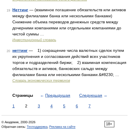
Неттинг
— (взаимное погашение обязательств или активов
19
между филиалами банка или несколькими банками)
Снижение объема переводов денежных средств между
дочерними компаниями или отдельными компаниями до
чистой суммы …
Инвестиционный словарь
неттинг
— 1) сокращение числа валютных сделок путем
20
их укрупнения и согласования действий всех участников
торгов и подразделений биржи; 2) взаимная компенсация
обязательств и активов, банковских сальдо между
филиалами банка или несколькими банками.&#8230; …
Словарь экономических терминов
Страницы
←
Предыдущая
Следующая
→
1
2
3
4
5
6
7
© Академик, 2000-2026
18+
Обратная связь:
Техподдержка
,
Реклама на сайте