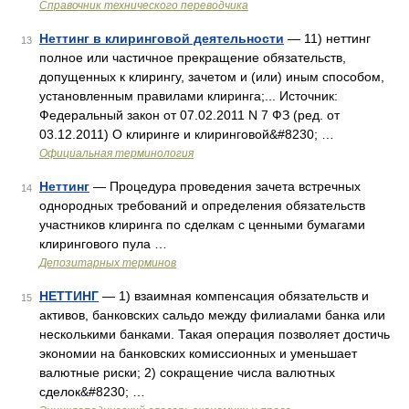
Справочник технического переводчика
Неттинг в клиринговой деятельности
— 11) неттинг
13
полное или частичное прекращение обязательств,
допущенных к клирингу, зачетом и (или) иным способом,
установленным правилами клиринга;... Источник:
Федеральный закон от 07.02.2011 N 7 ФЗ (ред. от
03.12.2011) О клиринге и клиринговой&#8230; …
Официальная терминология
Неттинг
— Процедура проведения зачета встречных
14
однородных требований и определения обязательств
участников клиринга по сделкам с ценными бумагами
клирингового пула …
Депозитарных терминов
НЕТТИНГ
— 1) взаимная компенсация обязательств и
15
активов, банковских сальдо между филиалами банка или
несколькими банками. Такая операция позволяет достичь
экономии на банковских комиссионных и уменьшает
валютные риски; 2) сокращение числа валютных
сделок&#8230; …